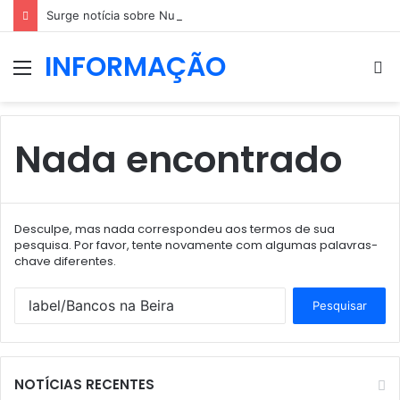
Surge notícia sobre Nuno Markl, dias após a entrevista a Daniel Oliveira
INFORMAÇÃO
Menu
P
p
Nada encontrado
Desculpe, mas nada correspondeu aos termos de sua
pesquisa. Por favor, tente novamente com algumas palavras-
chave diferentes.
Pesquisar
por:
NOTÍCIAS RECENTES