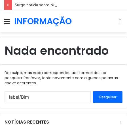
Surge notícia sobre Nuno Markl, dias após a entrevista a Daniel Oliveira
INFORMAÇÃO
Menu
P
p
Nada encontrado
Desculpe, mas nada correspondeu aos termos de sua
pesquisa. Por favor, tente novamente com algumas palavras-
chave diferentes.
Pesquisar
por:
NOTÍCIAS RECENTES