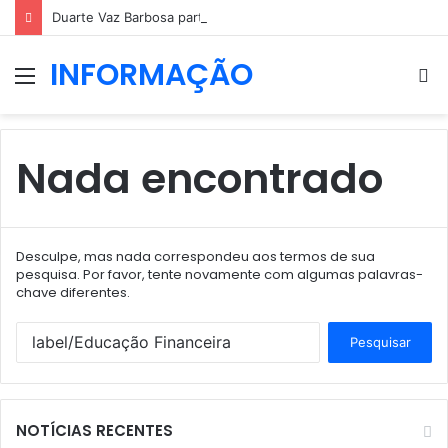
Duarte Vaz Barbosa parte aos 23 anos
INFORMAÇÃO
Menu
P
p
Nada encontrado
Desculpe, mas nada correspondeu aos termos de sua
pesquisa. Por favor, tente novamente com algumas palavras-
chave diferentes.
Pesquisar
por:
NOTÍCIAS RECENTES