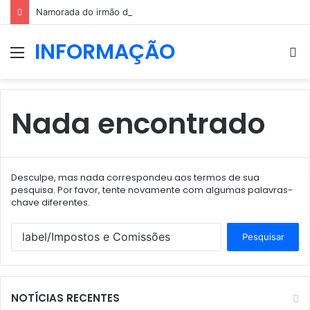
Namorada do irmão de Diogo Jota cumpre última vontade do jovem
INFORMAÇÃO
Menu
P
p
Nada encontrado
Desculpe, mas nada correspondeu aos termos de sua
pesquisa. Por favor, tente novamente com algumas palavras-
chave diferentes.
Pesquisar
por:
NOTÍCIAS RECENTES