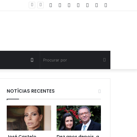
Facebook
Twitter
YouTube
Instagram
Entrar
Artigo
Barra
aleatório
Lateral
Artigo
Procurar
aleatório
por
NOTÍCIAS RECENTES
José Castelo
Dez anos depois, a