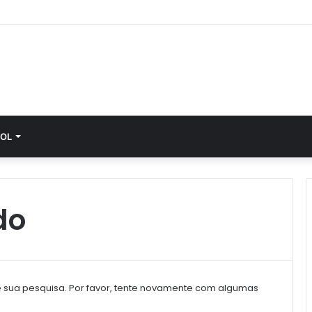
é Castelo Branco, de 63 anos, hospitalizado
OL
do
sua pesquisa. Por favor, tente novamente com algumas